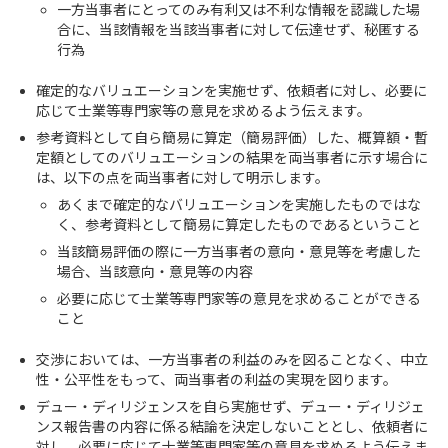
一方当事者にとってのみ有利又は不利な情報を認識した場
合に、当該情報を当該当事者に対して伝達せず、秘匿する
行為
確定的なバリュエーションを実施せず、依頼者に対し、必要に
応じて士業等専門家等の意見を求めるよう伝えます。
参考資料として自ら簡易に算定（簡易評価）した、概算額・暫
定額としてのバリュエーションの結果を両当事者に示す場合に
は、以下の点を両当事者に対して明示します。
あくまで確定的なバリュエーションを実施したものではな
く、参考資料として簡易に算定したものであるということ
当該簡易評価の際に一方当事者の意向・意見等を考慮した
場合、当該意向・意見等の内容
必要に応じて士業等専門家等の意見を求めることができる
こと
交渉においては、一方当事者の利益のみを図ることなく、中立
性・公平性をもって、両当事者の利益の実現を図ります。
デュー・ディリジェンスを自ら実施せず、デュー・ディリジェ
ンス報告書の内容に係る結論を決定しないこととし、依頼者に
対し、必要に応じて士業等専門家等の意見を求めるよう伝えま