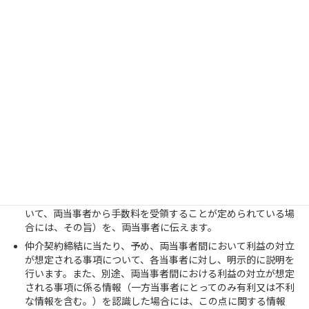
複数のM&A専門業者から同一の候補先の紹介を受けた場合、依
頼者から成約に向けて支援を受けるM&A専門業者として選択さ
れなかった場合、テール条項を根拠とした手数料を請求しませ
ん。
仲介者における利益相反のリスクと
現実的な対応策
仲介業務を行う場合、特に以下の点を遵守して、行動します。
仲介契約締結前に、譲り渡し側・譲り受け側の両当事者と仲介
契約を締結する仲介者であるということ（特に、仲介契約にお
いて、両当事者から手数料を受領することが定められている場
合には、その旨）を、両当事者に伝えます。
仲介契約締結に当たり、予め、両当事者間において利益の対立
が想定される事項について、各当事者に対し、明示的に説明を
行います。また、別途、両当事者間における利益の対立が想定
される事項に係る情報（一方当事者にとってのみ有利又は不利
な情報を含む。）を認識した場合には、この点に関する情報