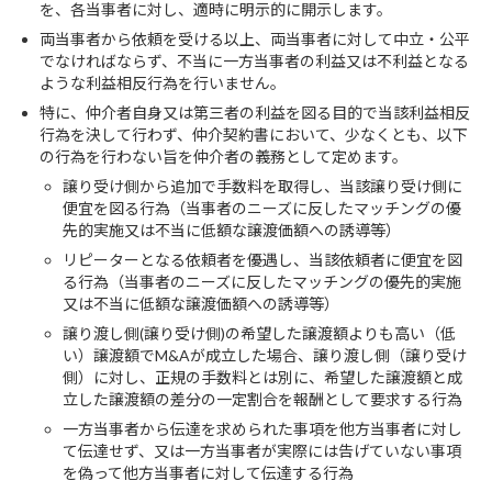
を、各当事者に対し、適時に明示的に開示します。
両当事者から依頼を受ける以上、両当事者に対して中立・公平
でなければならず、不当に一方当事者の利益又は不利益となる
ような利益相反行為を行いません。
特に、仲介者自身又は第三者の利益を図る目的で当該利益相反
行為を決して行わず、仲介契約書において、少なくとも、以下
の行為を行わない旨を仲介者の義務として定めます。
譲り受け側から追加で手数料を取得し、当該譲り受け側に
便宜を図る行為（当事者のニーズに反したマッチングの優
先的実施又は不当に低額な譲渡価額への誘導等）
リピーターとなる依頼者を優遇し、当該依頼者に便宜を図
る行為（当事者のニーズに反したマッチングの優先的実施
又は不当に低額な譲渡価額への誘導等）
譲り渡し側(譲り受け側)の希望した譲渡額よりも高い（低
い）譲渡額でM&Aが成立した場合、譲り渡し側（譲り受け
側）に対し、正規の手数料とは別に、希望した譲渡額と成
立した譲渡額の差分の一定割合を報酬として要求する行為
一方当事者から伝達を求められた事項を他方当事者に対し
て伝達せず、又は一方当事者が実際には告げていない事項
を偽って他方当事者に対して伝達する行為