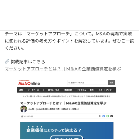
終
更
このたび、当事務所代表の大山が、M&Aや事業承継の専門メディ
新
ア「M&A Online」に記事を寄稿しました。
日
時
:
テーマは「マーケットアプローチ」について。M&Aの現場で実際
に使われる評価の考え方やポイントを解説しています。ぜひご一読
ください。
掲載記事はこちら
マーケットアプローチとは？ │M＆Aの企業価値算定を学ぶ