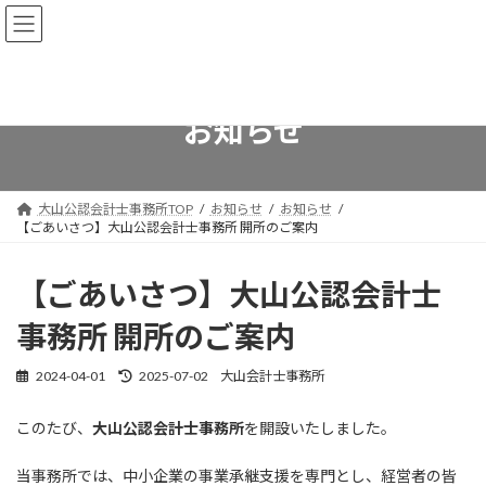
コ
ナ
ン
ビ
テ
ゲ
ン
ー
ツ
シ
へ
ョ
お知らせ
ス
ン
キ
に
ッ
移
プ
動
大山公認会計士事務所TOP
お知らせ
お知らせ
【ごあいさつ】大山公認会計士事務所 開所のご案内
【ごあいさつ】大山公認会計士
事務所 開所のご案内
最
2024-04-01
2025-07-02
大山会計士事務所
終
更
このたび、
大山公認会計士事務所
を開設いたしました。
新
日
時
当事務所では、中小企業の事業承継支援を専門とし、経営者の皆